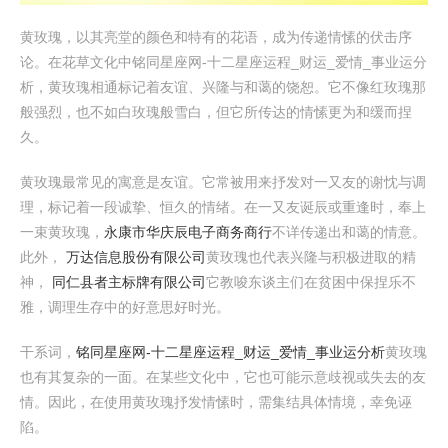
黄玫瑰，以其亮堂的颜色和特有的花语，成为传递情愫的伏击序
论。在花草文化中铭同星座网-十二星座运程_财运_爱情_事业运分
析，黄玫瑰相通标记着友谊、兴隆与和蔼的饶恕。它不像红玫瑰那
般强烈，也不如白玫瑰般雪白，但它所传达的情愫更为和缓而捏
久。
黄玫瑰最常见的寓意是友谊。它常被用来抒发对一又友的谢忱与调
理，标记着一段诚挚、恒久的情绪。在一又友诞辰或重逢时，奉上
一束黄玫瑰，
永康市华庆辰电子商务商行
不详传递出和蔼的情意。
此外，
万达信息股份有限公司
黄玫瑰也代表兴隆与积极进取的精
神，
同仁县者主标牌有限公司
它教唆东谈主们在贫困中保捏乐不
雅，调理生存中的好意思好时光。
干系词，
铭同星座网-十二星座运程_财运_爱情_事业运分析
黄玫瑰
也有其复杂的一面。在某些文化中，它也可能示意歧视或失去的友
情。因此，在使用黄玫瑰抒发情愫时，需集结具体情境，幸免诬
陷。