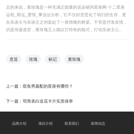
总的来说，黄玫瑰是一种充满正能量的花朵铭同星座网-十二星座
运程_财运_爱情_事业运分析，它不仅好意思化了咱们的生存，更
在东谈主与东谈主之间架起了一座情愫的桥梁。不管是抒发友情，
仍是传递道贺，黄玫瑰王人能以它特有的格式，打动东谈主心。
意旨
玫瑰
标记
黄玫瑰
上一篇：
双鱼男最配的星座有哪些？
下一篇：
苟简表白送花卡片实质保举
品牌介绍
项目介绍
联系我们
新闻动态