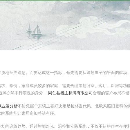
存质地至关遑急。而要达成这一指标，领先需要从筹划屋子的平面图驱动
需求。举例，家庭成员较多的家庭，需要合理策划卧室、客厅、厨房等功
透风亦然不行漠视的身分，
同仁县者主标牌有限公司
合理的窗户布局不错
事业运分析
不错凭据个东谈主喜好决定是检朴当代风、北欧风照旧登科传
收纳系统能让家居愈加整洁有序。
筹划的遑急趋势。通过智能灯光、温控和安防系统，不仅不错耕作生存便