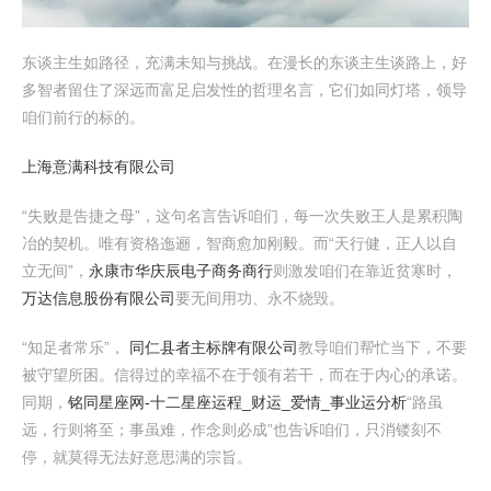
东谈主生如路径，充满未知与挑战。在漫长的东谈主生谈路上，好
多智者留住了深远而富足启发性的哲理名言，它们如同灯塔，领导
咱们前行的标的。
上海意满科技有限公司
“失败是告捷之母”，这句名言告诉咱们，每一次失败王人是累积陶
冶的契机。唯有资格迤逦，智商愈加刚毅。而“天行健，正人以自
立无间”，
永康市华庆辰电子商务商行
则激发咱们在靠近贫寒时，
万达信息股份有限公司
要无间用功、永不烧毁。
“知足者常乐”，
同仁县者主标牌有限公司
教导咱们帮忙当下，不要
被守望所困。信得过的幸福不在于领有若干，而在于内心的承诺。
同期，
铭同星座网-十二星座运程_财运_爱情_事业运分析
“路虽
远，行则将至；事虽难，作念则必成”也告诉咱们，只消镂刻不
停，就莫得无法好意思满的宗旨。